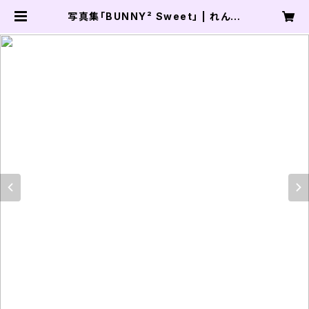
写真集「BUNNY² Sweet」 | れんれ
んおんらいん